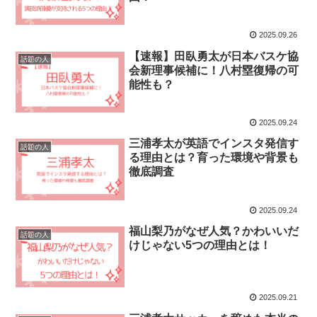
2025.09.26
【速報】田臥勇太が日本バスケ協
話題の人
会新理事候補に！八村塁復帰の可
能性も？
2025.09.24
三浦孝太が英語でインスタ発信す
話題の人
る理由とは？育った環境や背景も
徹底調査
2025.09.24
福山梨乃がなぜ人気？かわいいだ
話題の人
けじゃない5つの理由とは！
2025.09.21