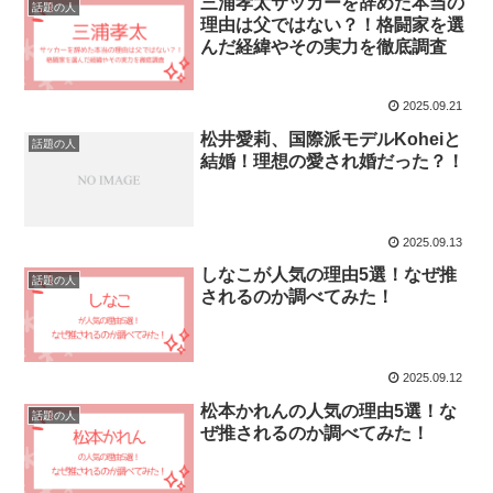
三浦孝太サッカーを辞めた本当の
話題の人
理由は父ではない？！格闘家を選
んだ経緯やその実力を徹底調査
2025.09.21
松井愛莉、国際派モデルKoheiと
話題の人
結婚！理想の愛され婚だった？！
2025.09.13
しなこが人気の理由5選！なぜ推
話題の人
されるのか調べてみた！
2025.09.12
松本かれんの人気の理由5選！な
話題の人
ぜ推されるのか調べてみた！