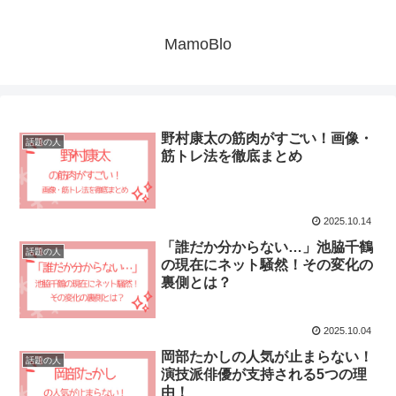
MamoBlo
野村康太の筋肉がすごい！画像・
話題の人
筋トレ法を徹底まとめ
2025.10.14
「誰だか分からない…」池脇千鶴
話題の人
の現在にネット騒然！その変化の
裏側とは？
2025.10.04
岡部たかしの人気が止まらない！
話題の人
演技派俳優が支持される5つの理
由！