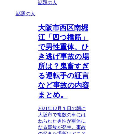
話題の人
話題の人
大阪市西区南堀
江「四つ橋筋」
で男性重体、ひ
き逃げ事故の場
所は？鬼畜すぎ
る運転手の証言
など事故の内容
まとめ。
2021年12月１日の朝に
大阪市で複数の車には
ねられた男性が重体に
なる事故が発生。事故
の起きた場所はどこ？