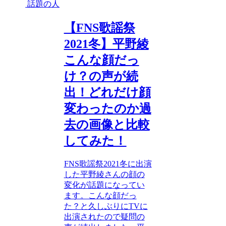
話題の人
【FNS歌謡祭
2021冬】平野綾
こんな顔だっ
け？の声が続
出！どれだけ顔
変わったのか過
去の画像と比較
してみた！
FNS歌謡祭2021冬に出演
した平野綾さんの顔の
変化が話題になってい
ます。こんな顔だっ
た？と久しぶりにTVに
出演されたので疑問の