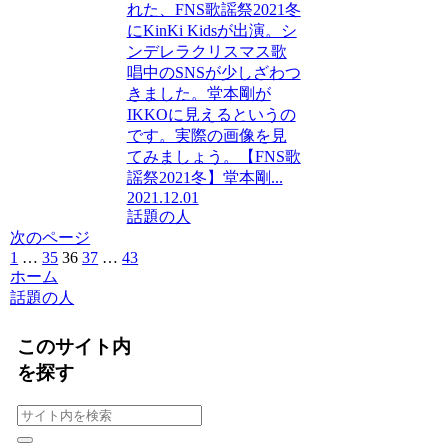
れた、FNS歌謡祭2021冬
にKinKi Kidsが出演。シ
ンデレラクリスマス歌
唱中のSNSが少しざわつ
きました。堂本剛が
IKKOに見えるというの
です。実際の画像を見
てみましょう。【FNS歌
謡祭2021冬】堂本剛...
2021.12.01
話題の人
次のページ
前
1
…
35
36
37
…
43
次
ホーム
へ
へ
話題の人
このサイト内
を探す