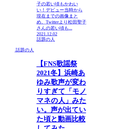
子の若い頃もかわい
い！デビュー当時から
現在までの画像まと
め。Twitterより松田聖子
さんの若い頃も...
2021.12.02
話題の人
話題の人
【FNS歌謡祭
2021冬】浜崎あ
ゆみ歌声が変わ
りすぎて「モノ
マネの人」みた
い。声が出てい
た頃と動画比較
してみた。