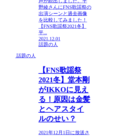
声が続出しました。平
野綾さんにFNS歌謡祭の
出演シーンと過去画像
を比較してみました！
【FNS歌謡祭2021冬】
平...
2021.12.01
話題の人
話題の人
【FNS歌謡祭
2021冬】堂本剛
がIKKOに見え
る！原因は金髪
とヘアスタイ
ルのせい？
2021年12月1日に放送さ