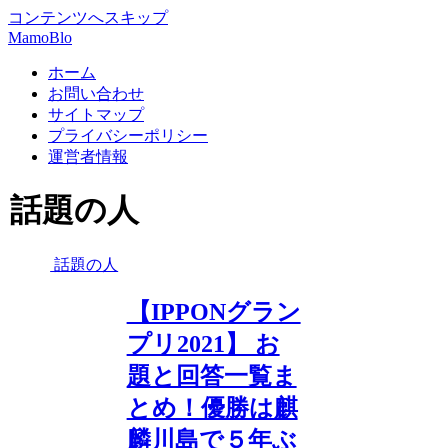
コンテンツへスキップ
MamoBlo
ホーム
お問い合わせ
サイトマップ
プライバシーポリシー
運営者情報
話題の人
話題の人
【IPPONグラン
プリ2021】 お
題と回答一覧ま
とめ！優勝は麒
麟川島で５年ぶ