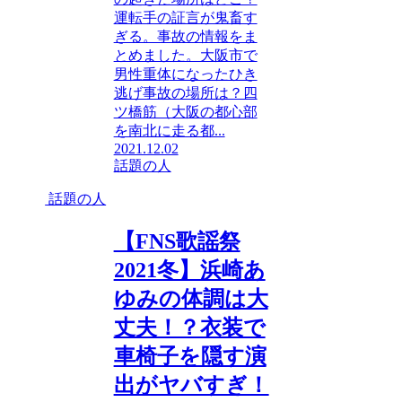
運転手の証言が鬼畜す
ぎる。事故の情報をま
とめました。大阪市で
男性重体になったひき
逃げ事故の場所は？四
ツ橋筋（大阪の都心部
を南北に走る都...
2021.12.02
話題の人
話題の人
【FNS歌謡祭
2021冬】浜崎あ
ゆみの体調は大
丈夫！？衣装で
車椅子を隠す演
出がヤバすぎ！