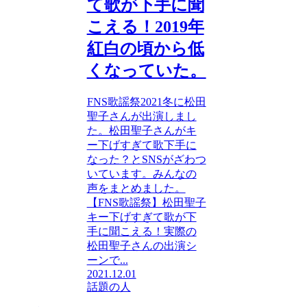
て歌が下手に聞
こえる！2019年
紅白の頃から低
くなっていた。
FNS歌謡祭2021冬に松田
聖子さんが出演しまし
た。松田聖子さんがキ
ー下げすぎて歌下手に
なった？とSNSがざわつ
いています。みんなの
声をまとめました。
【FNS歌謡祭】松田聖子
キー下げすぎて歌が下
手に聞こえる！実際の
松田聖子さんの出演シ
ーンで...
2021.12.01
話題の人