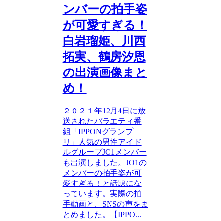
ンバーの拍手姿
が可愛すぎる！
白岩瑠姫、川西
拓実、鶴房汐恩
の出演画像まと
め！
２０２１年12月4日に放
送されたバラエティ番
組「IPPONグランプ
リ」人気の男性アイド
ルグループJO1メンバー
も出演しました。JO1の
メンバーの拍手姿が可
愛すぎる！と話題にな
っています。実際の拍
手動画と、SNSの声をま
とめました。【IPPO...