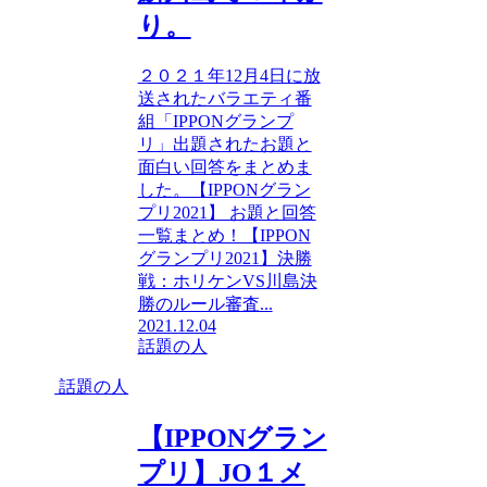
り。
２０２１年12月4日に放
送されたバラエティ番
組「IPPONグランプ
リ」出題されたお題と
面白い回答をまとめま
した。【IPPONグラン
プリ2021】 お題と回答
一覧まとめ！【IPPON
グランプリ2021】決勝
戦：ホリケンVS川島決
勝のルール審査...
2021.12.04
話題の人
話題の人
【IPPONグラン
プリ】JO１メ