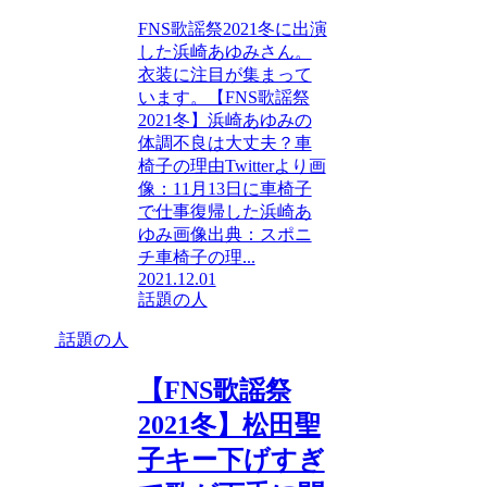
FNS歌謡祭2021冬に出演
した浜崎あゆみさん。
衣装に注目が集まって
います。【FNS歌謡祭
2021冬】浜崎あゆみの
体調不良は大丈夫？車
椅子の理由Twitterより画
像：11月13日に車椅子
で仕事復帰した浜崎あ
ゆみ画像出典：スポニ
チ車椅子の理...
2021.12.01
話題の人
話題の人
【FNS歌謡祭
2021冬】松田聖
子キー下げすぎ