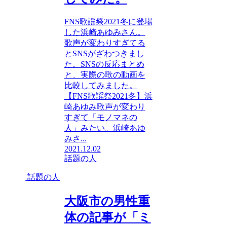
FNS歌謡祭2021冬に登場
した浜崎あゆみさん。
歌声が変わりすぎてる
とSNSがざわつきまし
た。SNSの反応まとめ
と、実際の歌の動画を
比較してみました。
【FNS歌謡祭2021冬】浜
崎あゆみ歌声が変わり
すぎて「モノマネの
人」みたい。浜崎あゆ
みさ...
2021.12.02
話題の人
話題の人
大阪市の男性重
体の記事が「ミ