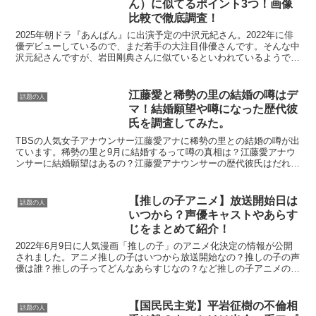
ん）に似てるポイント3つ！画像
比較で徹底調査！
2025年朝ドラ『あんぱん』に出演予定の中沢元紀さん。2022年に俳
優デビューしているので、まだ若手の大注目俳優さんです。そんな中
沢元紀さんですが、岩田剛典さんに似ているといわれているようで
す。この記事では、記事内容中沢元紀は岩田剛典（がん...
江藤愛と稀勢の里の結婚の噂はデ
話題の人
マ！結婚願望や噂になった歴代彼
氏を調査してみた。
TBSの人気女子アナウンサー江藤愛アナに稀勢の里との結婚の噂が出
ています。稀勢の里と9月に結婚するって噂の真相は？江藤愛アナウ
ンサーに結婚願望はあるの？江藤愛アナウンサーの歴代彼氏はだれ？
今回は江藤愛アナウンサーの結婚にまつわる噂や彼氏を調...
【推しの子アニメ】放送開始日は
話題の人
いつから？声優キャストやあらす
じをまとめて紹介！
2022年6月9日に人気漫画「推しの子」のアニメ化決定の情報が公開
されました。アニメ推しの子はいつから放送開始なの？推しの子の声
優は誰？推しの子ってどんなあらすじなの？など推しの子アニメの気
になる情報をまとめて紹介します！【推しの子アニメ】...
【国民民主党】平岩征樹の不倫相
話題の人