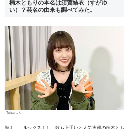
楠木ともりの本名は須賀結衣（すがゆ
い）？芸名の由来も調べてみた。
Twitterより
顔よし、ルックスよし、歌も上手いと人気声優の楠木とも