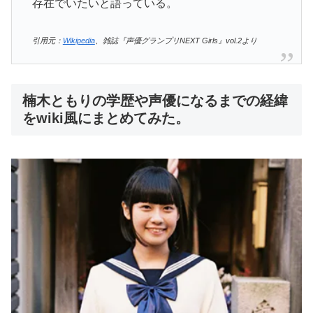
存在でいたいと語っている。
引用元：
Wikipedia
、雑誌『声優グランプリNEXT Girls』vol.2より
楠木ともりの学歴や声優になるまでの経緯
をwiki風にまとめてみた。