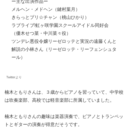
ー主な出演作品ー
メルヘン・メドヘン（鍵村葉月）
きらっとプリ☆チャン（桃山ひかり）
ラブライブ!虹ヶ咲学園スクールアイドル同好会
（優木せつ菜・中川菜々役）
ツンデレ悪役令嬢リーゼロッテと実況の遠藤くんと
解説の小林さん（リーゼロッテ・リーフェンシュタ
ール）
Twitterより
楠木ともりさんは、３歳からピアノを習っていて、中学校
は吹奏楽部、高校では軽音楽部に所属していました。
楠木ともりさんの趣味は楽器演奏で、ピアノとトランペッ
トとギターの演奏が得意だそうです。