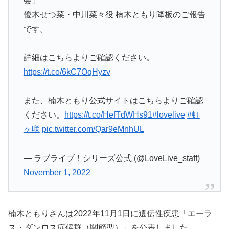
会」
優木せつ菜・中川菜々役 楠木ともり降板のご報告
です。
詳細はこちらよりご確認ください。
https://t.co/6kC7OqHyzv
また、楠木ともり公式サイトはこちらよりご確認
ください。
https://t.co/HefTdWHs91
#lovelive
#虹
ヶ咲
pic.twitter.com/Qar9eMnhUL
— ラブライブ！シリーズ公式 (@LoveLive_staff)
November 1, 2022
楠木ともりさんは2022年11月1日に遺伝性疾患「エーラ
ス・ダンロス症候群（関節型）」を公表しました。