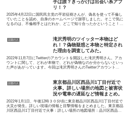
手は誰？きっかけは出会い系アプ
リ！？
2025年4月22日に国民民主党の平岩征樹さんが、偽名を使って不倫し
ていたことを認め、自身のホームページで謝罪しました。そこで気に
なるのは、不倫相手とはだれか、どこで知り合ったかということ！こ
の記事では、記事内容平岩征樹の不倫相手は誰？平岩...
滝沢秀明のツイッター本物はど
話題の人
れ！？偽物疑惑と本物と特定され
た理由を調査してみた。
2022年11月7日にTwitterのアカウントを開設した滝沢秀明さん。アカ
ウントに関して、どれが本物で、どれが偽物なのか分からないといっ
た声があがっています。今回は滝沢秀明さんのTwitterアカウント
が”本物なのか”疑惑を徹底調査してま...
東京都品川区西品川1丁目付近で
話題の人
火事。詳しい場所の地図と被害状
況や電車の遅延など情報まとめ。
2022年1月1日、午後12時３０分頃に東京都品川区西品川1丁目付近で
火災が発生。詳しい現場の情報と目撃情報をまとめました。東京都品
川区西品川1丁目付近で火事：詳しい場所の地図場所：品川区西品川
1丁目付近。1日12時頃から、東京都品川区西品...