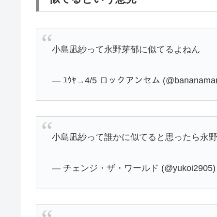
小島凪紗って永野芽郁に似てるよねん
— ﾕｳﾔ→4/5 ロックアンセム (@bananaman
小島凪紗って誰かに似てると思ったら永
— チェンジ・ザ・ワールド (@yukoi2905