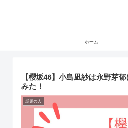
ホーム
【櫻坂46】小島凪紗は永野芽
みた！
話題の人