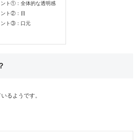
イント①：全体的な透明感
イント②：目
イント③：口元
？
ているようです。