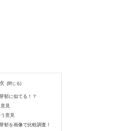
次
芽郁に似てる！？
う意見
いう意見
芽郁を画像で比較調査！