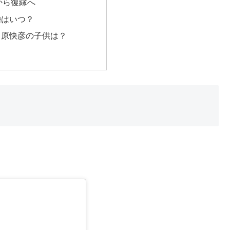
から復縁へ
婚はいつ？
ノ原快彦の子供は？