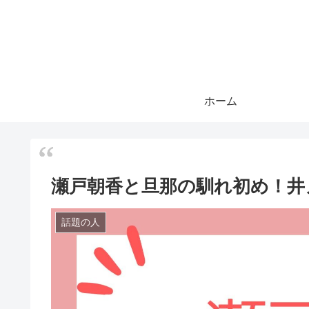
ホーム
瀬戸朝香と旦那の馴れ初め！井
話題の人