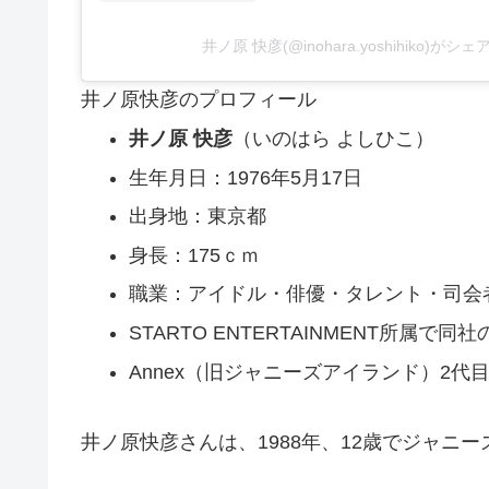
井ノ原 快彦(@inohara.yoshihiko)が
井ノ原快彦のプロフィール
井ノ原 快彦
（いのはら よしひこ）
生年月日：1976年5月17日
出身地：東京都
身長：175ｃｍ
職業：アイドル・俳優・タレント・司会
STARTO ENTERTAINMENT所属で同
Annex（旧ジャニーズアイランド）2代
井ノ原快彦さんは、1988年、12歳でジャニ