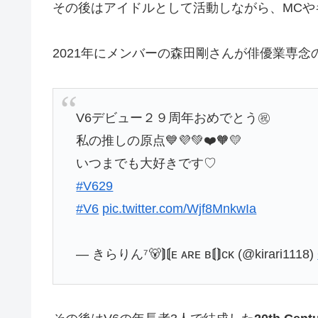
その後はアイドルとして活動しながら、MCや
2021年にメンバーの森田剛さんが俳優業専念
V6デビュー２９周年おめでとう㊗️
私の推しの原点💙💜💚❤️🧡💛
いつまでも大好きです♡
#V629
#V6
pic.twitter.com/Wjf8MnkwIa
— きらりん⁷🐻‍⟭⟬ᴇ ᴀʀᴇ ʙ⟬⟭ᴄᴋ (@kirari1118)