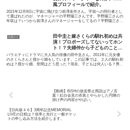
風プロフィールで紹介。
2021年12月8日に宇宙に飛び立つ前澤友作さん。宇宙への同行者とし
て選ばれたのが、マネージャーの平野陽三さんです。平野陽三さんの
年収は？いつから前澤さんのマネージャーをしてるの？平野陽三さん
のプロフィールが知りたい。今回の記事では、気にな...
田中圭と嫁さくらの馴れ初めは共
話題の人
演！プロポーズしてないってホン
ト！？夫婦仲から子どものことま
でまとめてみた！
バラエティにドラマに大人気の俳優の田中圭さん。2011年に元女優
のさくらさんと授かり婚をしています。この記事では、２人の馴れ初
めは？授かり婚、世間はどう思った？現在、子どもは何人いる？男の
子？女の子？田中圭の浮気報道で離婚の危機だったって本...
【動画】BiSHの放送禁止用語はアノ言
葉！紅白会見の衣装とやらかした円陣の
掛け声の内容がやばい。
【日向坂４６】3周年記念MEMORIAL
LIVEの日程は？倍率と先行と一般チケッ
トの申し込み方法を紹介します。