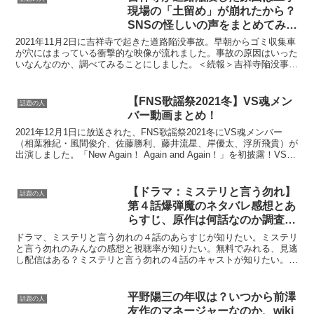
現場の「土留め」が崩れたから？
SNSの怪しいの声をまとめてみ
た。
2021年11月2日に吉祥寺で起きた道路陥没事故。早朝からゴミ収集車
が穴にはまっている衝撃的な映像が流れました。事故の原因はいった
いなんなのか、調べてみることにしました。＜続報＞吉祥寺陥没事故
の原因は工事現場の「土留め壁」が崩れたことが原因...
【FNS歌謡祭2021冬】VS魂メン
話題の人
バー動画まとめ！
2021年12月1日に放送された、FNS歌謡祭2021冬にVS魂メンバー
（相葉雅紀・風間俊介、佐藤勝利、藤井流星、岸優太、浮所飛貴）が
出演しました。「New Again！ Again and Again！」を初披露！VS魂
メンバーの動画をま...
【ドラマ：ミステリと言う勿れ】
話題の人
第４話爆弾魔のネタバレ感想とあ
らすじ、原作は何話なのか調査！
見逃し配信など情報まとめ。
ドラマ、ミステリと言う勿れの４話のあらすじが知りたい。ミステリ
と言う勿れのみんなの感想と視聴率が知りたい。無料でみれる、見逃
し配信はある？ミステリと言う勿れの４話のキャストが知りたい。今
回は月９ドラマ、ミステリと言う勿れの第４話の気になる情...
平野陽三の年収は？いつから前澤
話題の人
友作のマネージャーなのか、wiki