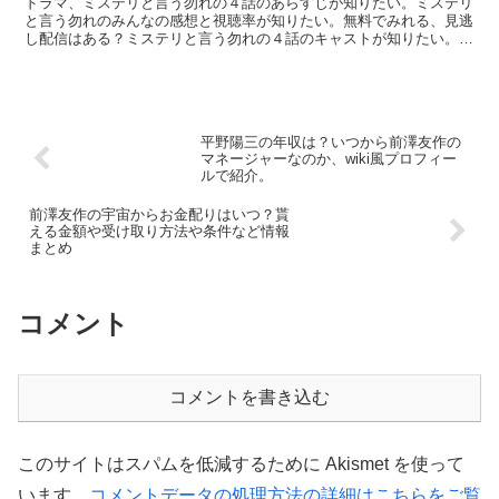
ドラマ、ミステリと言う勿れの４話のあらすじが知りたい。ミステリ
と言う勿れのみんなの感想と視聴率が知りたい。無料でみれる、見逃
し配信はある？ミステリと言う勿れの４話のキャストが知りたい。今
回は月９ドラマ、ミステリと言う勿れの第４話の気になる情...
平野陽三の年収は？いつから前澤友作の
マネージャーなのか、wiki風プロフィー
ルで紹介。
前澤友作の宇宙からお金配りはいつ？貰
える金額や受け取り方法や条件など情報
まとめ
コメント
コメントを書き込む
このサイトはスパムを低減するために Akismet を使って
います。
コメントデータの処理方法の詳細はこちらをご覧