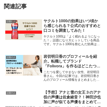
関連記事
ヤクルト1000の効果はいつ頃か
話題の人
ら感じられる？公式のおすすめと
口コミを調査してみた！
ヤクルト1000は「よく眠れるようになっ
た！」話題になり大ヒットしている商品
です。ヤクルト1000を飲むんだ効果はい
つ頃から感じられるのか気になったので
調べてみました。今回は、ヤクルト1000
を続けて飲んでいる人の口コミから効果
岩切明日香のプロフィールを紹
話題の人
が感じられる...
介。転職してブランド
「Folivora」を作るほどこたつ愛
がすごい！
こたつを愛してやまない女性、岩切明日
香さん。今回の記事では、岩切明日香さ
んのプロフィール情報をまとめました。
岩切明日香のプロフィールを紹介。画像
出典：ライブドアニュース岩切明日香さ
んのプロフィール名前：岩切 明日香
【予想】アナと雪の女王３のアナ
話題の人
（いわきり あすか）生年月...
役の声優は佐倉綾音？！神田沙也
加に声が似てる声優をまとめて紹
介