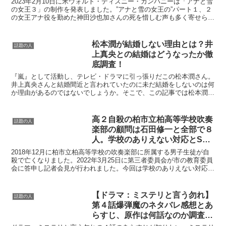
2023年2月10日に米ウォルト・ディズニー・カンパニーは「アナと雪
の女王３」の制作を発表しました。”アナと雪の女王の”パート１、２
の女王アナ役を勤めた神田沙也加さんの死を惜しむ声も多く寄せられ
ています。今回の記事では、女王アナ役の声優は誰...
松本潤が結婚しない理由とは？井
話題の人
上真央との結婚はどうなったか徹
底調査！
『嵐』として活動し、テレビ・ドラマに引っ張りだこの松本潤さん。
井上真央さんと結婚間近と言われていたのに未だ結婚をしないのは何
か理由があるのではないでしょうか。そこで、この記事では松本潤さ
んが結婚しない理由について深掘りしていこうと思います。...
高２自殺の柏市立柏高等学校吹奏
話題の人
楽部の顧問は石田修一と全部で８
人。学校のありえない対応とSNS
の反応まとめ。
2018年12月に柏市立柏高等学校の吹奏楽部に所属する男子生徒が自
殺で亡くなりました。2022年3月25日に第三者委員会が市の教育委員
会に答申し記者会見が行われました。今回は学校のありえない対応と
SNSの反応をまとめて紹介します。高２自殺の...
【ドラマ：ミステリと言う勿れ】
話題の人
第４話爆弾魔のネタバレ感想とあ
らすじ、原作は何話なのか調査！
見逃し配信など情報まとめ。