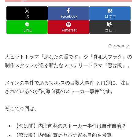
X
Facebook
はてブ
LINE
Pinterest
コピー
2025.04.22
大ヒットドラマ『あなたの番です』や『真犯人フラグ』の
制作スタッフが送る新たなミステリードラマ『恋は闇』。
メインの事件である”ホルスの目殺人事件”とは別に、注目
されているのが”内海向葵のストーカー事件”です。
そこで今回は、
【恋は闇】内海向葵のストーカー事件は自作自演？
【恋は闇】内海向葵のヤバすぎる目的を考察