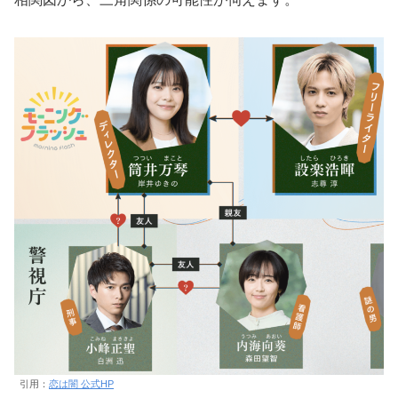
引用：
恋は闇 公式HP