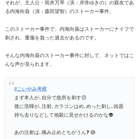
それが、主人公・筒井万琴（演：岸井ゆきの）の親友であ
る内海向葵（演：森田望智）のストーカー事件。
このストーカー事件で、内海向葵はストーカーにナイフで
刺され、重傷を負った過去があるのです。
そんな内海向葵のストーカー事件に対して、ネットではこ
んな声が見られます。
#こいやみ考察
まず本人が､自分で急所を刺す😣
後に浩暉が､注射､カラコンはめ､めった刺し､凶器
持ち去りなどして他殺に見せかけるのかな👽
あの注射は､痛み止めとちがうん❓ 😅