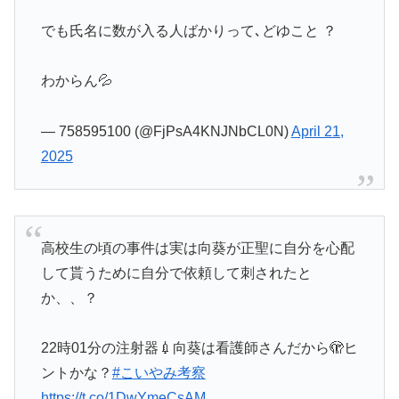
でも氏名に数が入る人ばかりって､どゆこと ？
わからん💦
— 758595100 (@FjPsA4KNJNbCL0N)
April 21,
2025
高校生の頃の事件は実は向葵が正聖に自分を心配
して貰うために自分で依頼して刺されたと
か、、？
22時01分の注射器💉向葵は看護師さんだから🫣ヒ
ントかな？
#こいやみ考察
https://t.co/1DwYmeCsAM