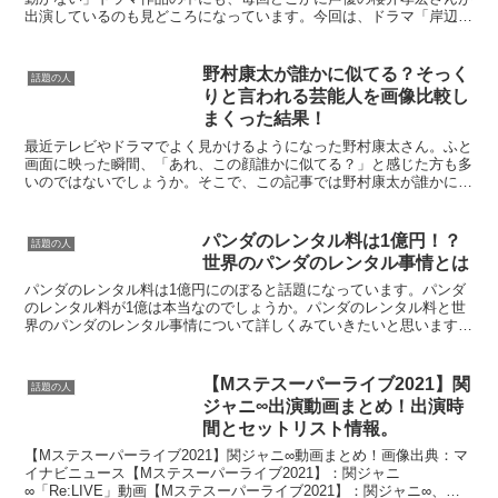
出演しているのも見どころになっています。今回は、ドラマ「岸辺露
伴は動かない」櫻井孝宏の出演シーンはどこか調査しま...
野村康太が誰かに似てる？そっく
話題の人
りと言われる芸能人を画像比較し
まくった結果！
最近テレビやドラマでよく見かけるようになった野村康太さん。ふと
画面に映った瞬間、「あれ、この顔誰かに似てる？」と感じた方も多
いのではないでしょうか。そこで、この記事では野村康太が誰かに似
てる？野村康太と似てると言われる芸能人11人を画像で比...
パンダのレンタル料は1億円！？
話題の人
世界のパンダのレンタル事情とは
パンダのレンタル料は1億円にのぼると話題になっています。パンダ
のレンタル料が1億は本当なのでしょうか。パンダのレンタル料と世
界のパンダのレンタル事情について詳しくみていきたいと思います。
パンダのレンタル料は1億円！？パンダのレンタル料が1億...
【Mステスーパーライブ2021】関
話題の人
ジャニ∞出演動画まとめ！出演時
間とセットリスト情報。
【Mステスーパーライブ2021】関ジャニ∞動画まとめ！画像出典：マ
イナビニュース【Mステスーパーライブ2021】：関ジャニ
∞「Re:LIVE」動画【Mステスーパーライブ2021】：関ジャニ∞、放