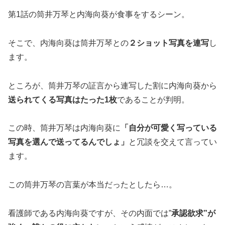
第1話の筒井万琴と内海向葵が食事をするシーン。
そこで、内海向葵は筒井万琴との
２ショット写真を連写
し
ます。
ところが、筒井万琴の証言から連写した割に内海向葵から
送られてくる写真はたった1枚
であることが判明。
この時、筒井万琴は内海向葵に
「自分が可愛く写っている
写真を選んで送ってるんでしょ」
と冗談を交えて言ってい
ます。
この筒井万琴の言葉が本当だったとしたら…。
看護師である内海向葵ですが、その内面では”
承認欲求”が