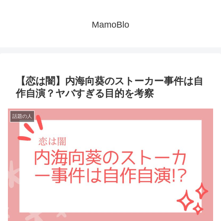
MamoBlo
【恋は闇】内海向葵のストーカー事件は自
作自演？ヤバすぎる目的を考察
話題の人