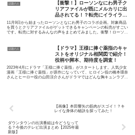
【衝撃！】ローソンなにわ男子ク
話題の人
リアファイルが既にメルカリに出
品されてる！？転売にイライラす
るの声が続出
11月9日から始まったローソンとなにわ男子のコラボ企画。対象商品
を買うとクリアファイルがゲットできるキャンペーンの転売がすごい
です。転売に対するみんなの声をまとめてみました。衝撃！ローソン
となにわ男子クリアファイル３３枚まとめ出品や大量転売...
【ドラマ】王様に捧ぐ薬指のキャ
話題の人
ストをオリジナル相関図で紹介！
役柄や脚本、期待度を調査！
2023年4月にドラマ「王様に捧ぐ薬指」がスタートします。人気少女
漫画「王様に捧ぐ薬指」が原作になっていて、ヒロイン役の橋本環奈
さんとヒーロー役の山田涼介さんがドラマではどんな胸キュンラブス
トーリーを見せてくれるのか注目されています。・王様...
【画像】本田響矢の筋肉がスゴイ！？キ
レイな身体の秘訣を探ってみた！
ダウンタウンの出演番組は今どうなって
る？今後のテレビ出演まとめ【2025年最
新版】