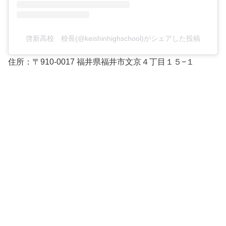
啓新高校 校長(@keishinhighschool)がシェアした投稿
住所：〒910-0017 福井県福井市文京４丁目１５−１