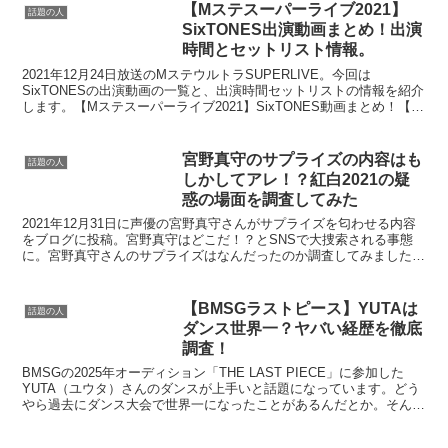
われるという。武蔵野市がやばいの声と
【Mステスーパーライブ2021】
話題の人
外国人投票権の白...
SixTONES出演動画まとめ！出演
時間とセットリスト情報。
2021年12月24日放送のMステウルトラSUPERLIVE。今回は
SixTONESの出演動画の一覧と、出演時間セットリストの情報を紹介
します。【Mステスーパーライブ2021】SixTONES動画まとめ！【M
ステスーパーライブ2021】：S...
宮野真守のサプライズの内容はも
話題の人
しかしてアレ！？紅白2021の疑
惑の場面を調査してみた
2021年12月31日に声優の宮野真守さんがサプライズを匂わせる内容
をブログに投稿。宮野真守はどこだ！？とSNSで大捜索される事態
に。宮野真守さんのサプライズはなんだったのか調査してみました。
宮野真守のサプライズの内容を調査。画像：Twit...
【BMSGラストピース】YUTAは
話題の人
ダンス世界一？ヤバい経歴を徹底
調査！
BMSGの2025年オーディション「THE LAST PIECE」に参加した
YUTA（ユウタ）さんのダンスが上手いと話題になっています。どう
やら過去にダンス大会で世界一になったことがあるんだとか。そんな
YUTAさんがどんな人物なのか気になり...