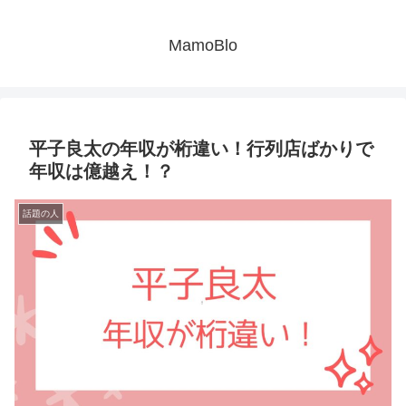
MamoBlo
平子良太の年収が桁違い！行列店ばかりで
年収は億越え！？
話題の人