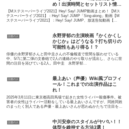
め！出演時間とセットリスト情
報。
【Mステスーパーライブ2021】Hey! Say! JUMP動画まとめ！【Mス
テスーパーライブ2021】：Hey! Say! JUMP「Sing-along」動画【M
ステスーパーライブ2021】：Hey! Say! JUMP、放送告知動画【...
永野芽郁の主演映画『かくかくし
話題の人
かじか』はどうなる？打ち切りの
可能性もあり得る！？
俳優の永野芽郁さんと田中圭さんの不倫報道で世間を賑わせている
中、5/7に第二弾の文春砲で2人の連絡のやり取りが流出し、さらに世
間の注目を浴びている2人。田中圭 永野芽郁
pic.twitter.com/8ui03ScCpQ— 🎀 (@Nem...
最上あい（声優）Wiki風プロフィ
話題の人
ール！これまでの出演作品はこ
れ！
2025年3月11日に東京都高田馬場で起きた女性ライバー殺傷事件。被
害者の女性はライバー活動をしている最上あいさんですが、同姓同姓
のまったく別人である声優・最上あいさんが思わぬかたちで注目を集
めることになっています。今回は、声優の最上あいさ...
中川安奈のスタイルがヤバい！！
話題の人
体型を維持する方法3選！