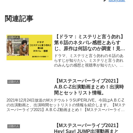
関連記事
【ドラマ：ミステリと言う勿れ】
話題の人
第６話のネタバレ感想とあらす
じ、原作は何話なのか調査！見逃
し配信など情報まとめ。
ドラマ、ミステリと言う勿れの６話のあ
らすじが知りたい。ミステリと言う勿れ
のみんなの感想と視聴率が知りたい。無
料でみれる、見逃し配信はある？ミステ
リと言う勿れの６話のキャストが知りた
い。今回は月９ドラマ、ミステリと言う
【Mステスーパーライブ2021】
話題の人
勿れの第５話の気になる情...
A.B.C-Z出演動画まとめ！出演時
間とセットリスト情報。
2021年12月24日放送のMステウルトラSUPERLIVE。今回はA.B.C-Z
の出演動画と、出演時間セットリストの情報を紹介します。【Mステ
スーパーライブ2021】A.B.C-Z動画まとめ！【Mステスーパーライブ
2021】：A.B.C-...
【Mステスーパーライブ2021】
話題の人
Hey! Say! JUMP出演動画まと