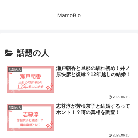
MamoBlo
話題の人
瀬戸朝香と旦那の馴れ初め！井ノ
話題の人
原快彦と復縁？12年越しの結婚！
2025.06.15
志尊淳が芳根京子と結婚するって
話題の人
ホント！？噂の真相を調査！
2025.06.13