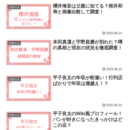
櫻井海音は父親に似てる？桜井和
話題の人
寿と画像比較して調査！
2025.06.13
本田真凜と宇野昌磨が別れた？噂
話題の人
の真相と現在の状況を徹底調査！
2025.06.13
平子良太の年収が桁違い！行列店
話題の人
ばかりで年収は億越え！？
2025.05.23
平子良太のWiki風プロフィール！
話題の人
パンが好きになったきっかけはど
この店？