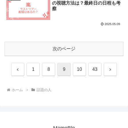
の視聴方法は？最終日の日程も考
察
2025.05.09
次のページ
前
次
1
8
9
10
43
へ
へ
ホーム
話題の人