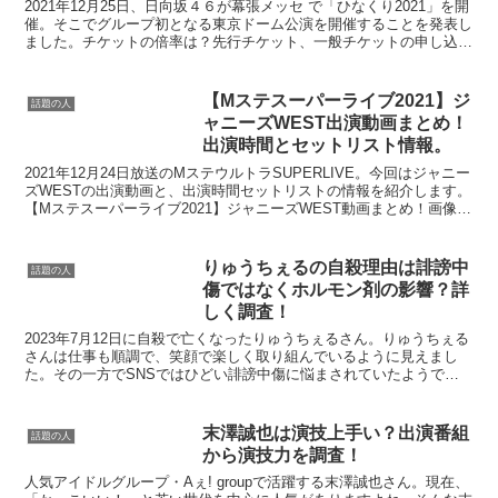
方法を紹介します。
2021年12月25日、日向坂４６が幕張メッセ で「ひなくり2021」を開
催。そこでグループ初となる東京ドーム公演を開催することを発表し
ました。チケットの倍率は？先行チケット、一般チケットの申し込み
はいつから？今回は「3周年記念MEMORI...
【Mステスーパーライブ2021】ジ
話題の人
ャニーズWEST出演動画まとめ！
出演時間とセットリスト情報。
2021年12月24日放送のMステウルトラSUPERLIVE。今回はジャニー
ズWESTの出演動画と、出演時間セットリストの情報を紹介します。
【Mステスーパーライブ2021】ジャニーズWEST動画まとめ！画像
Twitterより【Mステスーパー...
りゅうちぇるの自殺理由は誹謗中
話題の人
傷ではなくホルモン剤の影響？詳
しく調査！
2023年7月12日に自殺で亡くなったりゅうちぇるさん。りゅうちぇる
さんは仕事も順調で、笑顔で楽しく取り組んでいるように見えまし
た。その一方でSNSではひどい誹謗中傷に悩まされていたようで
す。今回は りゅうちぇるさんが自殺でなくなった理由を...
末澤誠也は演技上手い？出演番組
話題の人
から演技力を調査！
人気アイドルグループ・Aぇ! groupで活躍する末澤誠也さん。現在、