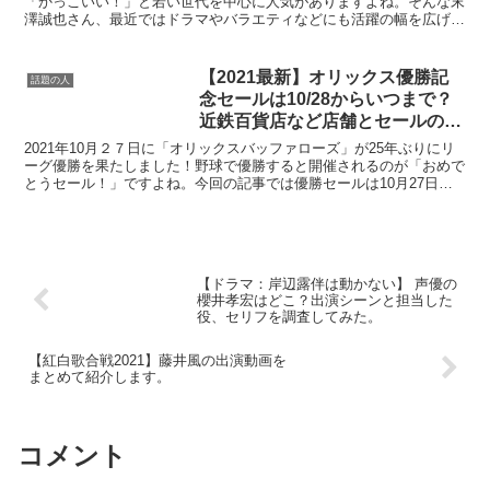
「かっこいい！」と若い世代を中心に人気がありますよね。そんな末
澤誠也さん、最近ではドラマやバラエティなどにも活躍の幅を広げ、
「演技力がすごい！」と話題になっているようです...
【2021最新】オリックス優勝記
話題の人
念セールは10/28からいつまで？
近鉄百貨店など店舗とセールの内
容を調査！
2021年10月２７日に「オリックスバッファローズ」が25年ぶりにリ
ーグ優勝を果たしました！野球で優勝すると開催されるのが「おめで
とうセール！」ですよね。今回の記事では優勝セールは10月27日か
らいつまでなの？開催店舗はどこ？セール品にはど...
【ドラマ：岸辺露伴は動かない】 声優の
櫻井孝宏はどこ？出演シーンと担当した
役、セリフを調査してみた。
【紅白歌合戦2021】藤井風の出演動画を
まとめて紹介します。
コメント