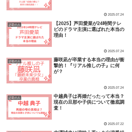
2025.07.24
【2025】芦田愛菜が24時間テレ
話題の人
ビのドラマ主演に選ばれた本当の
理由！
2025.07.24
藤咲凪が卒業する本当の理由が衝
話題の人
撃的！『リアル推しの子』に何
が？
2025.07.24
中越典子は再婚だったって本当？
話題の人
現在の旦那や子供について徹底調
査！
2025.07.22