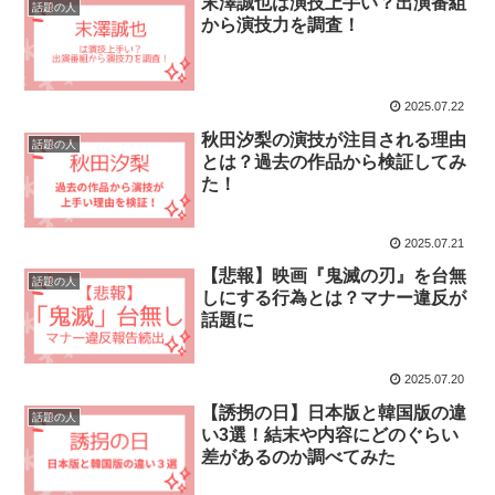
末澤誠也は演技上手い？出演番組
話題の人
から演技力を調査！
2025.07.22
秋田汐梨の演技が注目される理由
話題の人
とは？過去の作品から検証してみ
た！
2025.07.21
【悲報】映画『鬼滅の刃』を台無
話題の人
しにする行為とは？マナー違反が
話題に
2025.07.20
【誘拐の日】日本版と韓国版の違
話題の人
い3選！結末や内容にどのぐらい
差があるのか調べてみた